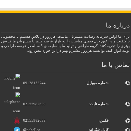
درباره ما
برای ما اولین سرمایه رضایت مشتریان ماست. هر روز در تلاش هستیم تا محصولی
با کیفیت و در عین حال قیمتی مناسب را به بازار عرضه کنیم تا مشتریان ما فروش
بهتری را تجربه کنند. گروه طراحی و تولید ما با سابقه ی 5 ساله در عرصه طراحی و
تولید انواع کیف توانسته هر روز بیشتر و بهتر در این حوزه پیش رود.
تماس با ما
شماره موبایل:
09128153744
شماره ثابت:
02155982639
فکس:
02155982639
کانال تلگرام:
@behellco