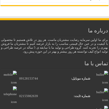
درباره ما
برای ما اولین سرمایه رضایت مشتریان ماست. هر روز در تلاش هستیم تا محصولی
با کیفیت و در عین حال قیمتی مناسب را به بازار عرضه کنیم تا مشتریان ما فروش
بهتری را تجربه کنند. گروه طراحی و تولید ما با سابقه ی 5 ساله در عرصه طراحی و
تولید انواع کیف توانسته هر روز بیشتر و بهتر در این حوزه پیش رود.
تماس با ما
شماره موبایل:
09128153744
شماره ثابت:
02155982639