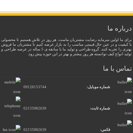
درباره ما
برای ما اولین سرمایه رضایت مشتریان ماست. هر روز در تلاش هستیم تا محصولی
با کیفیت و در عین حال قیمتی مناسب را به بازار عرضه کنیم تا مشتریان ما فروش
بهتری را تجربه کنند. گروه طراحی و تولید ما با سابقه ی 5 ساله در عرصه طراحی و
تولید انواع کیف توانسته هر روز بیشتر و بهتر در این حوزه پیش رود.
تماس با ما
شماره موبایل:
09128153744
شماره ثابت:
02155982639
فکس:
02155982639